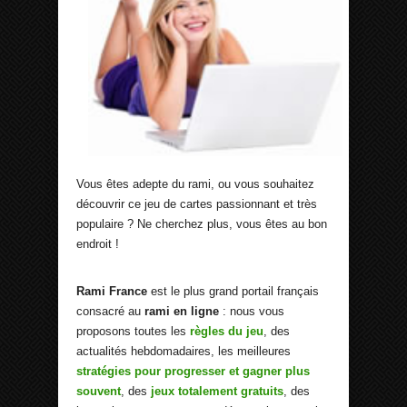
Vous êtes adepte du rami, ou vous souhaitez
découvrir ce jeu de cartes passionnant et très
populaire ? Ne cherchez plus, vous êtes au bon
endroit !
Rami France
est le plus grand portail français
consacré au
rami en ligne
: nous vous
proposons toutes les
règles du jeu
, des
actualités hebdomadaires, les meilleures
stratégies pour progresser et gagner plus
souvent
, des
jeux totalement gratuits
, des